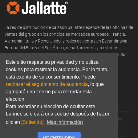
La red de distribución de calzado Jallatte depende de las oficinas de
ventas del grupo en los principales mercados europeos: Francia,
Alemania, Italia y Reino Unido, y redes de ventas en Escandinavia,
Europa del Este y del Sur, África, departamentos y territorios
franceses de ultramar, Oriente Medio, América del Norte y del Sur,
Asia y Oceanía.
Este sitio respeta su privacidad y no utiliza
cookies para rastrear la audiencia. Por lo tanto,
Phone:
+33 466 806 300
está exento de su consentimiento. Puede
rechazar el seguimiento de audiencia
, lo que
Email:
commercial@jallatte.fr
agregará una cookie para recordar esta
Website:
www.jallatte.fr
elección.
Para recordar su elección de ocultar este
banner, se creará una cookie después de hacer
© 2026 JALLATTE - ALL RIGHTS RESERVED
WWW.JALLATTE.FR
clic en
[Entiendo]
.
Más información
ÉGALITÉ SALARIALE
MENTIONS LÉGALES
POLITIQUE DE CONFIDENTIALITÉ
COOKIES
CGU
CONTACT