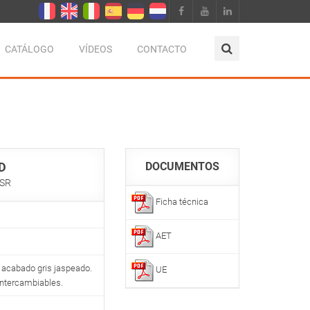
CATÁLOGO
VÍDEOS
CONTACTO
D
DOCUMENTOS
 SR
Ficha técnica
AET
 acabado gris jaspeado.
UE
intercambiables.