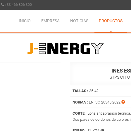
+33 466 806 300
INICIO
EMPRESA
NOTICIAS
PRODUCTOS
INES ES
S1PS CI FO
TALLAS :
35-42
NORMA :
EN ISO 20345:2022
CORTE :
Lona antiabrasión técnica,
Dos pares de cordones de colores 
FORRO :
SILKTANE