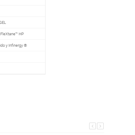
GEL
FleXtane™ HP
o y Infinergy ®