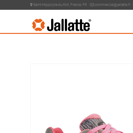
Saint-Hippolyte-du-fort, France, FR
commercial@jallatte.fr
PRODUCTOS >
COLECCIONES >
J-ENERGY