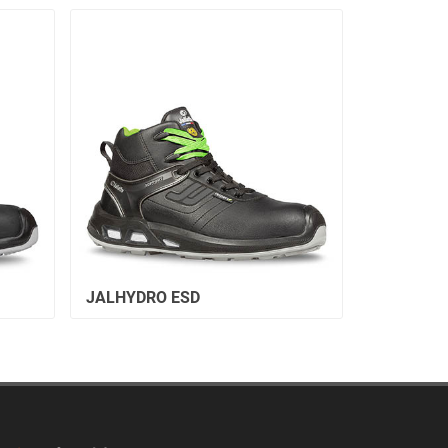
JALHYDRO ESD
JALRIVER