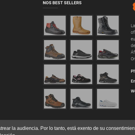
NOS BEST SELLERS
La
of
eu
de
Áf
Or
P
Em
We
astrear la audiencia. Por lo tanto, está exento de su consentimi
ÉGALITÉ SALARIALE
MENTIONS LÉGALES