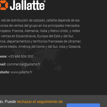
 red de distribución de calzado Jallatte depende de las
icinas de ventas del grupo en los principales mercados
ropeos: Francia, Alemania, Italia y Reino Unido, y redes
 ventas en Escandinavia, Europa del Este y del Sur,
rica, departamentos y territorios franceses de ultramar,
iente Medio, América del Norte y del Sur, Asia y Oceanía.
hone:
+33 466 806 300
ail:
commercial@jallatte.fr
bsite:
www.jallatte.fr
ento. Puede
rechazar el seguimiento de
POLITIQUE DE CONFIDENTIALITÉ
COOKIES
CGU
CONTACT