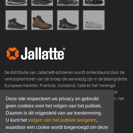
De distributie van Jallatte®-schoenen wordt ondersteund door de
verkoopkantoren van de Groep die aanwezig zijn in de belangrijkste
Europese markten: Frankrijk, Duitsland, Italië en het Verenigd
Koninkrijk, en verkoopnetwerken in Scandinavië, Oost- en Zuid-
Deze site respecteert uw privacy en gebruikt
Europa, Afrika, Franse overzeese departementen en gebieden, het
Midden-Oosten, Noord- en Zuid-Amerika, Azië en Oceanië.
geen cookies voor het volgen van het publiek.
Daarom is dit vrijgesteld van uw toestemming.
Phone:
+33 (0) 466 806 300
U kunt het
volgen van het publiek weigeren
,
waardoor een cookie wordt toegevoegd om deze
Email:
commercial@jallatte.fr