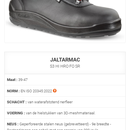
JALTARMAC
S3 HI HRO FO SR
Maat :
39-47
NORM :
EN ISO 20345:2022
SCHACHT :
van waterafstotend nerfleer
VOERING :
van de hielstukken van 3D-meshmateriaal.
NEUS :
Geperforeerde stalen neus (gebrevetteerd) - 9e breedte -