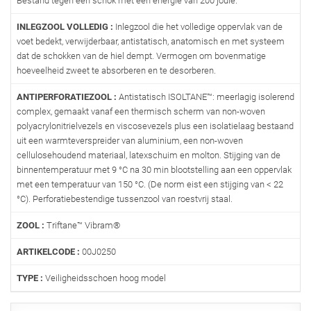
Bestand tegen een schok met een energie van 200 joule.
INLEGZOOL VOLLEDIG :
Inlegzool die het volledige oppervlak van de
voet bedekt, verwijderbaar, antistatisch, anatomisch en met systeem
dat de schokken van de hiel dempt. Vermogen om bovenmatige
hoeveelheid zweet te absorberen en te desorberen.
ANTIPERFORATIEZOOL :
Antistatisch ISOLTANE™: meerlagig isolerend
complex, gemaakt vanaf een thermisch scherm van non-woven
polyacrylonitrielvezels en viscosevezels plus een isolatielaag bestaand
uit een warmteverspreider van aluminium, een non-woven
cellulosehoudend materiaal, latexschuim en molton. Stijging van de
binnentemperatuur met 9 °C na 30 min blootstelling aan een oppervlak
met een temperatuur van 150 °C. (De norm eist een stijging van < 22
°C). Perforatiebestendige tussenzool van roestvrij staal.
ZOOL :
Triftane™ Vibram®
ARTIKELCODE :
00J0250
TYPE :
Veiligheidsschoen hoog model