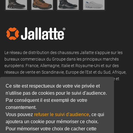
Le réseau de distribution des chaussures Jallatte s'appuie sur les
bureaux commerciaux du Groupe dans les principaux marchés
européens: France, Allemagne, Italie et Royaume-Uni et sur des
réseaux de vente en Scandinavie, Europe de l'Est et du Sud, Afrique,
DROM COM, Moyen-Orient, Amérique du Nord et du Sud, Asie et
Océanie.
Ce site est respectueux de votre vie privée et
n'utilise pas de cookies pour le suivi d'audience.
Tel:
+33 (0) 466 806 300
Par conséquent il est exempté de votre
Email:
commercial@jallatte.fr
consentement.
Vous pouvez
refuser le suivi d'audience
, ce qui
Website:
www.jallatte.fr
ajoutera un cookie pour mémoriser ce choix.
Pour mémoriser votre choix de cacher cette