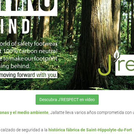
Descubra J'RESPECT en vídeo
sonas y el medio ambiente
, Jallatte lleva varios años comprometida co
 calzado de seguridad a la
histórica fábrica de Saint-Hippolyte-du-Fort