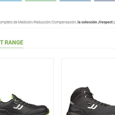
o completo de Medición/Reducción/Compensación,
la colección J'respect
p
CT RANGE