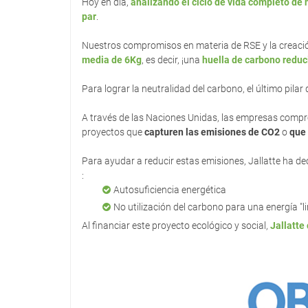
Hoy en día,
analizando el ciclo de vida completo de
par
.
Nuestros compromisos en materia de RSE y la creación
media de 6Kg
, es decir, ¡una
huella de carbono redu
Para lograr la neutralidad del carbono, el último pila
A través de las Naciones Unidas, las empresas comp
proyectos que
capturen las emisiones de CO2
o
que 
Para ayudar a reducir estas emisiones, Jallatte ha de
:
Autosuficiencia energética
No utilización del carbono para una energía "l
Al financiar este proyecto ecológico y social,
Jallatte