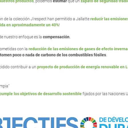
 nuestros productos
, podemos
estimar
que un
zapato de seguridad tradi
 de la colección J'respect han permitido a Jallatte
reducir las emisione
cida en aproximadamente un 40%
!
r de nuestro enfoque es la
compensación
.
rometidas con la
reducción de las emisiones de gases de efecto invern
tomen poco o nada de carbono de los combustibles fósiles
.
cidido contribuir a un
proyecto de producción de energía renovable en 
impia"
 cumple los objetivos de desarrollo sostenible
fijados por las Naciones 