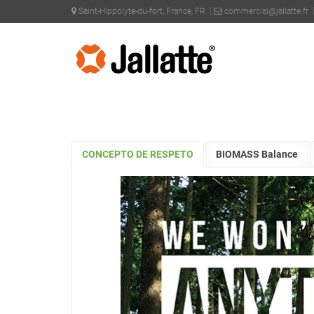
Saint-Hippolyte-du-fort, France, FR
commercial@jallatte.fr
PRODUCTOS >
TECNOLOGÍAS >
J'RESPECT
CONCEPTO DE RESPETO
BIOMASS Balance