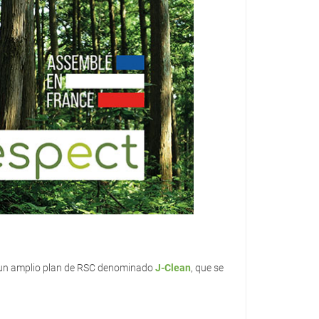
n un amplio plan de RSC denominado
J-Clean
, que se