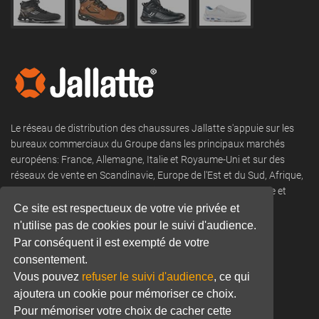
Le réseau de distribution des chaussures Jallatte s'appuie sur les
bureaux commerciaux du Groupe dans les principaux marchés
européens: France, Allemagne, Italie et Royaume-Uni et sur des
réseaux de vente en Scandinavie, Europe de l'Est et du Sud, Afrique,
DROM COM, Moyen-Orient, Amérique du Nord et du Sud, Asie et
Océanie.
Ce site est respectueux de votre vie privée et
n'utilise pas de cookies pour le suivi d'audience.
Tel:
+33 (0) 466 806 300
Par conséquent il est exempté de votre
consentement.
Email:
commercial@jallatte.fr
Vous pouvez
refuser le suivi d'audience
, ce qui
Website:
www.jallatte.fr
ajoutera un cookie pour mémoriser ce choix.
Pour mémoriser votre choix de cacher cette