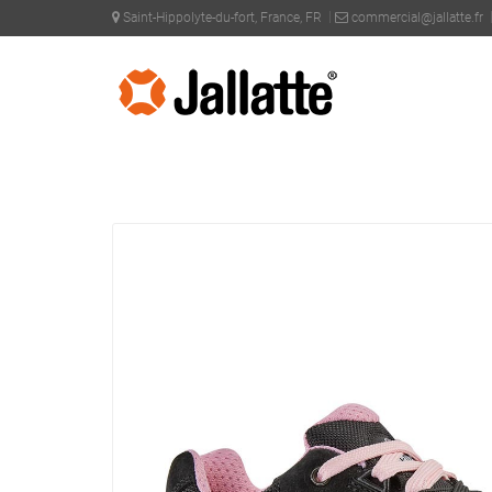
Saint-Hippolyte-du-fort, France, FR
commercial@jallatte.fr
PRODOTTI >
COLLEZIONI >
J-ENERGY