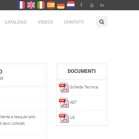
CATALOGO
VIDEOS
CONTATTI
D
DOCUMENTI
SR
Scheda Tecnica
AET
lente e tessuto anti-
UE
 lacci colorati