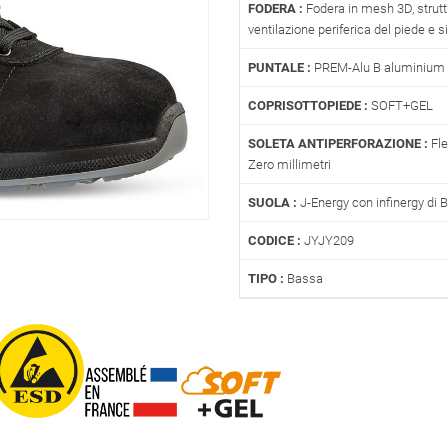
FODERA :
Fodera in mesh 3D, struttu
ventilazione periferica del piede e
PUNTALE :
PREM-Alu B aluminium 
COPRISOTTOPIEDE :
SOFT+GEL
SOLETA ANTIPERFORAZIONE :
Fle
Zero millimetri
SUOLA :
J-Energy con infinergy di 
CODICE :
JYJY209
TIPO :
Bassa