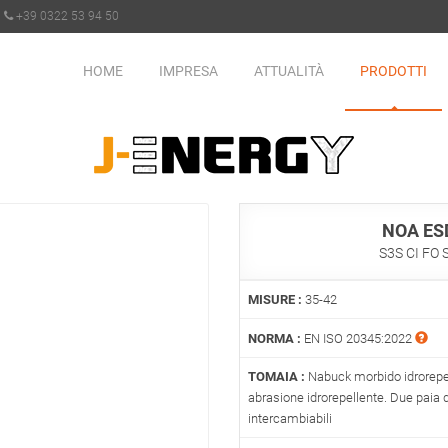
+39 0322 53 94 50
HOME
IMPRESA
ATTUALITÀ
PRODOTTI
NOA ES
S3S CI FO 
MISURE :
35-42
NORMA :
EN ISO 20345:2022
TOMAIA :
Nabuck morbido idrorepel
abrasione idrorepellente. Due paia di
intercambiabili