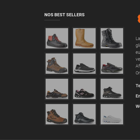
NOS BEST SELLERS
La
gl
eu
ve
Af
Or
Te
Em
We