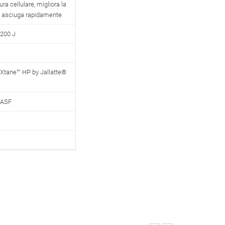
ra cellulare, migliora la
 si asciuga rapidamente
200 J
Xtane™ HP by Jallatte®
BASF