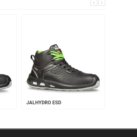
JALHYDRO ESD
JALRIVER