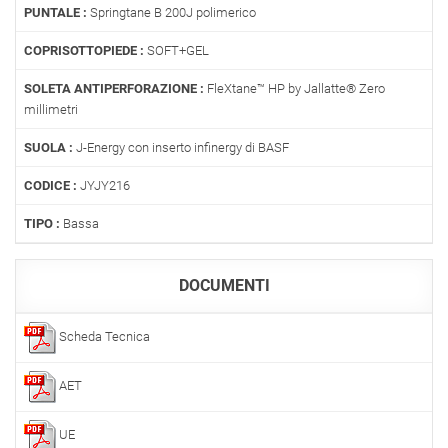
PUNTALE :
Springtane B 200J polimerico
COPRISOTTOPIEDE :
SOFT+GEL
SOLETA ANTIPERFORAZIONE :
FleXtane™ HP by Jallatte® Zero
millimetri
SUOLA :
J-Energy con inserto infinergy di BASF
CODICE :
JYJY216
TIPO :
Bassa
DOCUMENTI
Scheda Tecnica
AET
UE