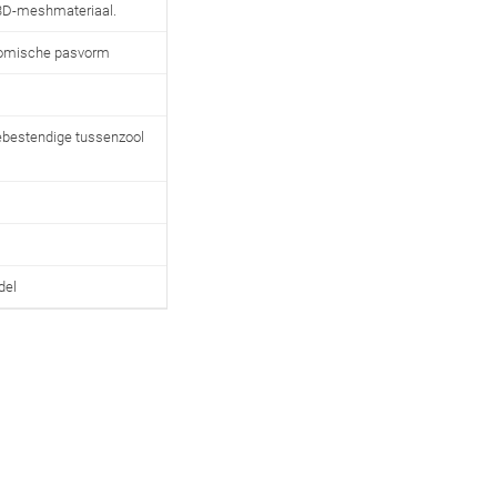
 3D-meshmateriaal.
omische pasvorm
ebestendige tussenzool
del