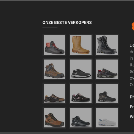
ONZE BESTE VERKOPERS
De
do
in
It
Sc
ov
Oo
P
Em
We