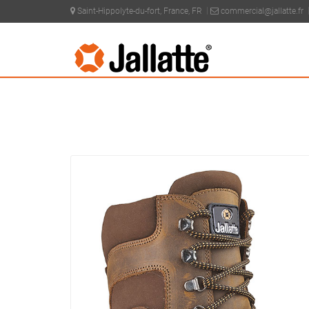
Saint-Hippolyte-du-fort, France, FR
commercial@jallatte.fr
PRODUCTEN >
COLLECTIE >
J-ESCAPE