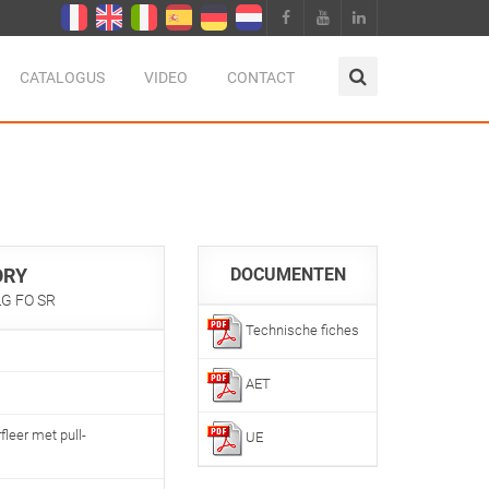
CATALOGUS
VIDEO
CONTACT
ORY
DOCUMENTEN
LG FO SR
Technische fiches
AET
leer met pull-
UE