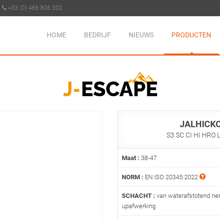
+33 (0) 466 806 300
HOME
BEDRIJF
NIEUWS
PRODUCTEN
JALHICK
S3 SC CI HI HRO 
Maat :
38-47
NORM :
EN ISO 20345:2022
SCHACHT :
van waterafstotend nerf
upafwerking