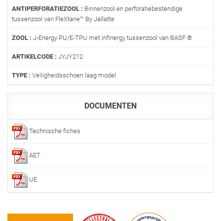
ANTIPERFORATIEZOOL :
Binnenzool en perforatiebestendige
tussenzool van FleXtane™ By Jallatte
ZOOL :
J-Energy PU/E-TPU met infinergy tussenzool van BASF ®
ARTIKELCODE :
JYJY212
TYPE :
Veiligheidsschoen laag model
DOCUMENTEN
Technische fiches
AET
UE