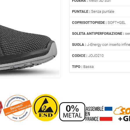
FODERA :
Mesh 3D Surf
PUNTALE :
Senza puntale
COPRISOTTOPIEDE :
SOFT+GEL
SOLETA ANTIPERFORAZIONE :
sen
SUOLA :
J-Energy con inserto infin
CODICE :
JOJO210
TIPO :
Bassa