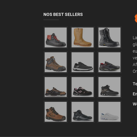
NOS BEST SELLERS
La
gl
eu
ve
Af
Or
Te
Em
We