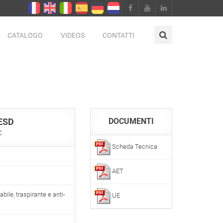
CATALOGO
VIDEOS
CONTATTI
ESD
DOCUMENTI
C
Scheda Tecnica
AET
e, traspirante e anti-
UE