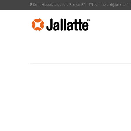
Saint-Hippolyte-du-fort, France, FR
commercial@jallatte.fr
PRODOTTI >
COLLEZIONI >
J-PRO