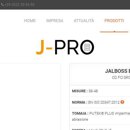
+39 0322 53 94 50
HOME
IMPRESA
ATTUALITÀ
PRODOTTI
JALBOSS 
O2 FO SR
MISURE :
38-48
NORMA :
EN ISO 20347:2012
TOMAIA :
PUTEK® PLUS impermeabil
abrasione