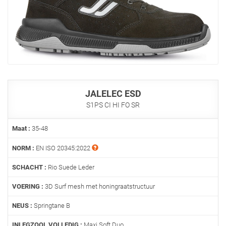
JALELEC ESD
S1PS CI HI FO SR
Maat :
35-48
NORM :
EN ISO 20345:2022
SCHACHT :
Rio Suede Leder
VOERING :
3D Surf mesh met honingraatstructuur
NEUS :
Springtane B
INLEGZOOL VOLLEDIG :
Maxi Soft Duo