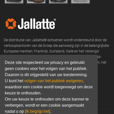
De distributie van Jallatte®-schoenen wordt ondersteund door de
verkoopkantoren van de Groep die aanwezig zijn in de belangrijkste
Europese markten: Frankrijk, Duitsland, Italië en het Verenigd
Koninkrijk, en verkoopnetwerken in Scandinavië, Oost- en Zuid-
Deze site respecteert uw privacy en gebruikt
Europa, Afrika, Franse overzeese departementen en gebieden, het
Midden-Oosten, Noord- en Zuid-Amerika, Azië en Oceanië.
geen cookies voor het volgen van het publiek.
Daarom is dit vrijgesteld van uw toestemming.
Phone:
+33 (0) 466 806 300
U kunt het
volgen van het publiek weigeren
,
waardoor een cookie wordt toegevoegd om deze
Email:
commercial@jallatte.fr
keuze te onthouden.
Website:
www.jallatte.fr
Om uw keuze te onthouden om deze banner te
verbergen, wordt er een cookie aangemaakt
nadat u op
[Ik begrijp het]
.