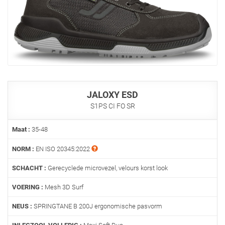
JALOXY ESD
S1PS CI FO SR
Maat :
35-48
NORM :
EN ISO 20345:2022
SCHACHT :
Gerecyclede microvezel, velours korst look
VOERING :
Mesh 3D Surf
NEUS :
SPRINGTANE B 200J ergonomische pasvorm