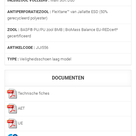
INLEGZOOL VOLLEDIG :
Maxi Soft Duo
ANTIPERFORATIEZOOL :
FleXtane™ van Jallatte ESD (50%
gerecycleerd polyester)
ZOOL :
BASF® PU/PU zool BMB | BioMass Balance EU-REDcert²
gecertificeerd
ARTIKELCODE :
JIJI556
TYPE :
Veiligheidsschoen laag model
DOCUMENTEN
Technische fiches
AET
UE