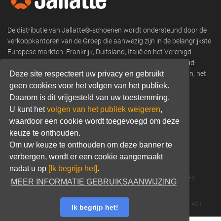
De distributie van Jallatte®-schoenen wordt ondersteund door de
verkoopkantoren van de Groep die aanwezig zijn in de belangrijkste
Europese markten: Frankrijk, Duitsland, Italië en het Verenigd
Koninkrijk, en verkoopnetwerken in Scandinavië, Oost- en Zuid-
Europa, Afrika, Franse overzeese departementen en gebieden, het
Deze site respecteert uw privacy en gebruikt
Midden-Oosten, Noord- en Zuid-Amerika, Azië en Oceanië.
geen cookies voor het volgen van het publiek.
Daarom is dit vrijgesteld van uw toestemming.
Phone:
+33 (0) 466 806 300
U kunt het
volgen van het publiek weigeren
,
Email:
commercial@jallatte.fr
waardoor een cookie wordt toegevoegd om deze
keuze te onthouden.
Website:
www.jallatte.fr
Om uw keuze te onthouden om deze banner te
verbergen, wordt er een cookie aangemaakt
nadat u op
[Ik begrijp het]
.
© 2026 JALLATTE - ALL RIGHTS RESERVED
WWW.JALLATTE.FR
MEER INFORMATIE GEBRUIKSAANWIJZING
ÉGALITÉ SALARIALE
MENTIONS LÉGALES
POLITIQUE DE CONFIDENTIALITÉ
COOKIES
CGU
CONTACT
Ik begrijp het!